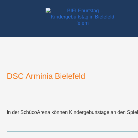
Zum
Inhalt
springen
DSC Arminia Bielefeld
In der SchücoArena können Kindergeburtstage an den Spiel