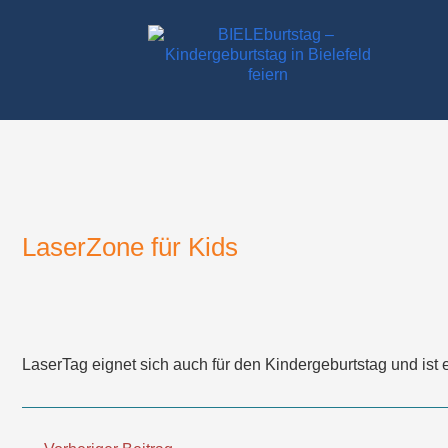
Zum
Inhalt
springen
LaserZone für Kids
LaserTag eignet sich auch für den Kindergeburtstag und is